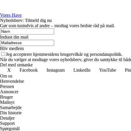
Vores Have
Nyhedsbrev: Tilmeld dig nu
Gør som tusindvis af andre – modtag vores bedste råd på mail.
Indtast din mail
Bliv medlem
Jeg accepterer hjemmesidens brugervilkår og persondatapolitik.
Når du vælger at modtage vores nyhedsbrev, giver du samtykke til både v
Del med omtanke
X
Facebook
Instagram
LinkedIn
YouTube
Pin
Om os
Henvendelse
Pressen
Annoncer
Bruger
Mailnyt
Samarbejde
Din historie
Detaljer
Support
Spørgsmål