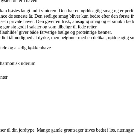
lysten du er i haven.
 kan høstes langt ind i vinteren. Den har en nøddeagtig smag og er perfe
nce de seneste år. Den sødlige smag bliver kun bedre efter den første fr
 set i private haver. Den giver en frisk, anisagtig smag og er smuk i bede
r sig godt i salater og som tilbehør til fede retter.
lauhilde’ giver både farverige bælge og proteinrige bønner.
 lidt tålmodighed at dyrke, men belønner med en delikat, nøddeagtig s
dende og alsidig køkkenhave.
t harmonisk uderum
nter
sser til din jordtype. Mange gamle grøntsager trives bedst i løs, næring