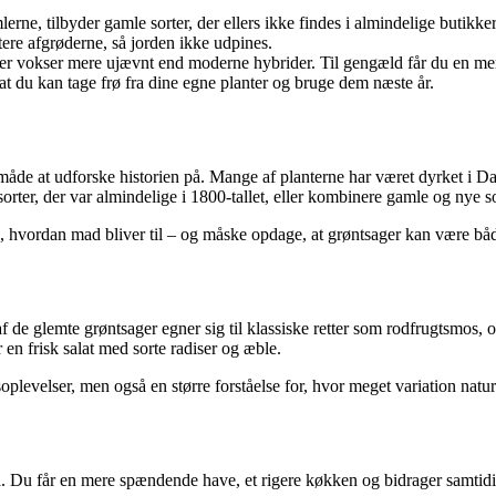
rne, tilbyder gamle sorter, der ellers ikke findes i almindelige butikker
tere afgrøderne, så jorden ikke udpines.
er vokser mere ujævnt end moderne hybrider. Til gengæld får du en mere
at du kan tage frø fra dine egne planter og bruge dem næste år.
åde at udforske historien på. Mange af planterne har været dyrket i D
orter, der var almindelige i 1800-tallet, eller kombinere gamle og nye so
 se, hvordan mad bliver til – og måske opdage, at grøntsager kan være
af de glemte grøntsager egner sig til klassiske retter som rodfrugtsmos
 en frisk salat med sorte radiser og æble.
evelser, men også en større forståelse for, hvor meget variation nature
. Du får en mere spændende have, et rigere køkken og bidrager samtidig 