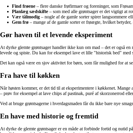
Find frøene
– flere danske frøfirmaer og foreninger, som Frøsamle
Planlæg sædskifte
– som med alle grøntsager er det vigtigt at ro
Vær tålmodig
– nogle af de gamle sorter spirer langsommere ell
Gem frø
– mange af de gamle sorter er frøægte, hvilket betyder, 
Gør haven til et levende eksperiment
At dyrke glemte grøntsager handler ikke kun om mad – det er også en m
levede og spiste. Du kan for eksempel lave et lille "historisk bed" med s
Det kan også være en sjov aktivitet for børn, som får mulighed for at
Fra have til køkken
Når høsten kommer, er det tid til at eksperimentere i køkkenet. Mange 
– prøv for eksempel at lave chips af pastinak, puré af skorzonerrod eller
Ved at bruge grøntsagerne i hverdagsmaden får du ikke bare nye smagsopl
En have med historie og fremtid
At dyrke de glemte grøntsager er en måde at forbinde fortid og nutid på