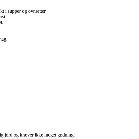
kt i supper og ovnretter.
ost.
t.
mag.
srig jord og kræver ikke meget gødning.