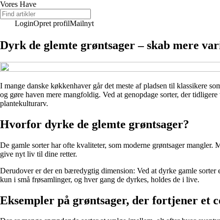
Vores Have
Login
Opret profil
Mailnyt
Dyrk de glemte grøntsager – skab mere var
I mange danske køkkenhaver går det meste af pladsen til klassikere so
og gøre haven mere mangfoldig. Ved at genopdage sorter, der tidligere va
plantekulturarv.
Hvorfor dyrke de glemte grøntsager?
De gamle sorter har ofte kvaliteter, som moderne grøntsager mangler. 
give nyt liv til dine retter.
Derudover er der en bæredygtig dimension: Ved at dyrke gamle sorter e
kun i små frøsamlinger, og hver gang de dyrkes, holdes de i live.
Eksempler på grøntsager, der fortjener et