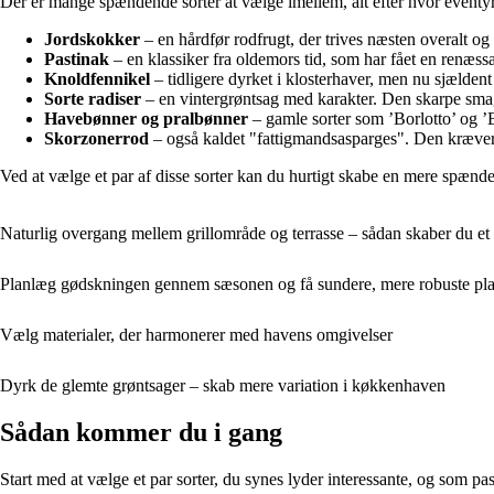
Der er mange spændende sorter at vælge imellem, alt efter hvor eventyr
Jordskokker
– en hårdfør rodfrugt, der trives næsten overalt og
Pastinak
– en klassiker fra oldemors tid, som har fået en renæssa
Knoldfennikel
– tidligere dyrket i klosterhaver, men nu sjældent
Sorte radiser
– en vintergrøntsag med karakter. Den skarpe smag gø
Havebønner og pralbønner
– gamle sorter som ’Borlotto’ og ’B
Skorzonerrod
– også kaldet "fattigmandsasparges". Den kræver
Ved at vælge et par af disse sorter kan du hurtigt skabe en mere spæn
Naturlig overgang mellem grillområde og terrasse – sådan skaber du e
Planlæg gødskningen gennem sæsonen og få sundere, mere robuste pla
Vælg materialer, der harmonerer med havens omgivelser
Dyrk de glemte grøntsager – skab mere variation i køkkenhaven
Sådan kommer du i gang
Start med at vælge et par sorter, du synes lyder interessante, og som pa