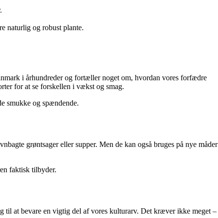
.
 naturlig og robust plante.
anmark i århundreder og fortæller noget om, hvordan vores forfædre
rter for at se forskellen i vækst og smag.
 både smukke og spændende.
, ovnbagte grøntsager eller supper. Men de kan også bruges på nye måder
n faktisk tilbyder.
til at bevare en vigtig del af vores kulturarv. Det kræver ikke meget –