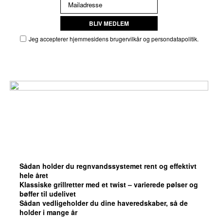
BLIV MEDLEM
Jeg accepterer hjemmesidens brugervilkår og persondatapolitik.
Find inspiration
til nye
haveprojekter i
Sådan holder du regnvandssystemet rent og effektivt
hele året
eksisterende
Klassiske grillretter med et twist – varierede pølser og
bøffer til udelivet
haver
Sådan vedligeholder du dine haveredskaber, så de
holder i mange år