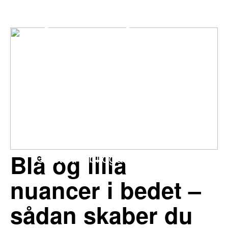
Sådan holder
du snegle og
skadedyr væk
fra
køkkenhaven
på naturlig vis
Blå og lilla
Gustav Abildgaard
nuancer i bedet –
sådan skaber du