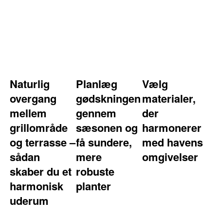
Naturlig
Planlæg
Vælg
overgang
gødskningen
materialer,
mellem
gennem
der
grillområde
sæsonen og
harmonerer
og terrasse –
få sundere,
med havens
sådan
mere
omgivelser
skaber du et
robuste
harmonisk
planter
uderum