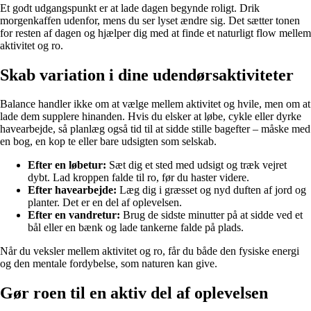
Et godt udgangspunkt er at lade dagen begynde roligt. Drik
morgenkaffen udenfor, mens du ser lyset ændre sig. Det sætter tonen
for resten af dagen og hjælper dig med at finde et naturligt flow mellem
aktivitet og ro.
Skab variation i dine udendørsaktiviteter
Balance handler ikke om at vælge mellem aktivitet og hvile, men om at
lade dem supplere hinanden. Hvis du elsker at løbe, cykle eller dyrke
havearbejde, så planlæg også tid til at sidde stille bagefter – måske med
en bog, en kop te eller bare udsigten som selskab.
Efter en løbetur:
Sæt dig et sted med udsigt og træk vejret
dybt. Lad kroppen falde til ro, før du haster videre.
Efter havearbejde:
Læg dig i græsset og nyd duften af jord og
planter. Det er en del af oplevelsen.
Efter en vandretur:
Brug de sidste minutter på at sidde ved et
bål eller en bænk og lade tankerne falde på plads.
Når du veksler mellem aktivitet og ro, får du både den fysiske energi
og den mentale fordybelse, som naturen kan give.
Gør roen til en aktiv del af oplevelsen