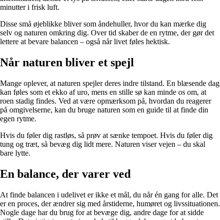
minutter i frisk luft.
Disse små øjeblikke bliver som åndehuller, hvor du kan mærke dig
selv og naturen omkring dig. Over tid skaber de en rytme, der gør det
lettere at bevare balancen – også når livet føles hektisk.
Når naturen bliver et spejl
Mange oplever, at naturen spejler deres indre tilstand. En blæsende dag
kan føles som et ekko af uro, mens en stille sø kan minde os om, at
roen stadig findes. Ved at være opmærksom på, hvordan du reagerer
på omgivelserne, kan du bruge naturen som en guide til at finde din
egen rytme.
Hvis du føler dig rastløs, så prøv at sænke tempoet. Hvis du føler dig
tung og træt, så bevæg dig lidt mere. Naturen viser vejen – du skal
bare lytte.
En balance, der varer ved
At finde balancen i udelivet er ikke et mål, du når én gang for alle. Det
er en proces, der ændrer sig med årstiderne, humøret og livssituationen.
Nogle dage har du brug for at bevæge dig, andre dage for at sidde