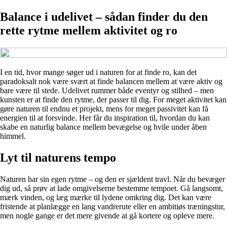
Balance i udelivet – sådan finder du den
rette rytme mellem aktivitet og ro
I en tid, hvor mange søger ud i naturen for at finde ro, kan det
paradoksalt nok være svært at finde balancen mellem at være aktiv og
bare være til stede. Udelivet rummer både eventyr og stilhed – men
kunsten er at finde den rytme, der passer til dig. For meget aktivitet kan
gøre naturen til endnu et projekt, mens for meget passivitet kan få
energien til at forsvinde. Her får du inspiration til, hvordan du kan
skabe en naturlig balance mellem bevægelse og hvile under åben
himmel.
Lyt til naturens tempo
Naturen har sin egen rytme – og den er sjældent travl. Når du bevæger
dig ud, så prøv at lade omgivelserne bestemme tempoet. Gå langsomt,
mærk vinden, og læg mærke til lydene omkring dig. Det kan være
fristende at planlægge en lang vandrerute eller en ambitiøs træningstur,
men nogle gange er det mere givende at gå kortere og opleve mere.