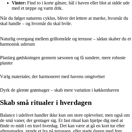
Vinter:
Find ro i korte gåture, bål i haven eller blot at sidde ude
med et tæppe og varm drik.
Når du følger naturens cyklus, bliver det lettere at mærke, hvornår du
skal handle – og hvornår du skal hvile.
Naturlig overgang mellem grillområde og terrasse – sådan skaber du et
harmonisk uderum
Planlæg gødskningen gennem sæsonen og få sundere, mere robuste
planter
Vælg materialer, der harmonerer med havens omgivelser
Dyrk de glemte grøntsager – skab mere variation i køkkenhaven
Skab små ritualer i hverdagen
Balance i udelivet handler ikke kun om store oplevelser, men også om
de små vaner, der gentager sig. Et fast ritual kan hjælpe dig med at
finde ro midt i en travl hverdag. Det kan være at gå en kort tur efter
aftensmaden, tænde et lys på terrassen, eller starte dagen med fem