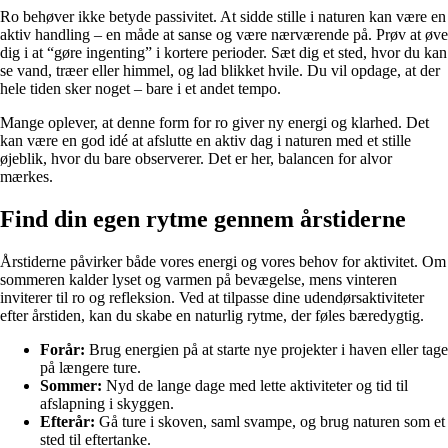
Ro behøver ikke betyde passivitet. At sidde stille i naturen kan være en
aktiv handling – en måde at sanse og være nærværende på. Prøv at øve
dig i at “gøre ingenting” i kortere perioder. Sæt dig et sted, hvor du kan
se vand, træer eller himmel, og lad blikket hvile. Du vil opdage, at der
hele tiden sker noget – bare i et andet tempo.
Mange oplever, at denne form for ro giver ny energi og klarhed. Det
kan være en god idé at afslutte en aktiv dag i naturen med et stille
øjeblik, hvor du bare observerer. Det er her, balancen for alvor
mærkes.
Find din egen rytme gennem årstiderne
Årstiderne påvirker både vores energi og vores behov for aktivitet. Om
sommeren kalder lyset og varmen på bevægelse, mens vinteren
inviterer til ro og refleksion. Ved at tilpasse dine udendørsaktiviteter
efter årstiden, kan du skabe en naturlig rytme, der føles bæredygtig.
Forår:
Brug energien på at starte nye projekter i haven eller tage
på længere ture.
Sommer:
Nyd de lange dage med lette aktiviteter og tid til
afslapning i skyggen.
Efterår:
Gå ture i skoven, saml svampe, og brug naturen som et
sted til eftertanke.