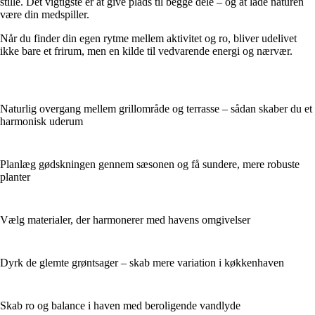
stille. Det vigtigste er at give plads til begge dele – og at lade naturen
være din medspiller.
Når du finder din egen rytme mellem aktivitet og ro, bliver udelivet
ikke bare et frirum, men en kilde til vedvarende energi og nærvær.
Naturlig overgang mellem grillområde og terrasse – sådan skaber du et
harmonisk uderum
Planlæg gødskningen gennem sæsonen og få sundere, mere robuste
planter
Vælg materialer, der harmonerer med havens omgivelser
Dyrk de glemte grøntsager – skab mere variation i køkkenhaven
Skab ro og balance i haven med beroligende vandlyde