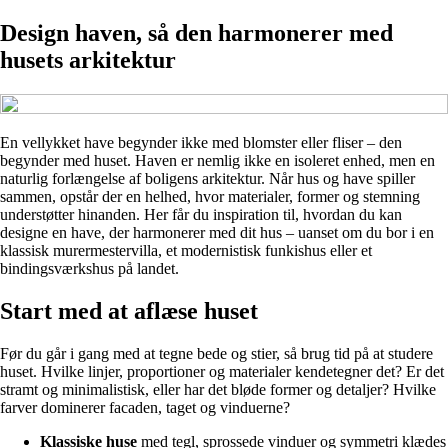
Design haven, så den harmonerer med
husets arkitektur
En vellykket have begynder ikke med blomster eller fliser – den
begynder med huset. Haven er nemlig ikke en isoleret enhed, men en
naturlig forlængelse af boligens arkitektur. Når hus og have spiller
sammen, opstår der en helhed, hvor materialer, former og stemning
understøtter hinanden. Her får du inspiration til, hvordan du kan
designe en have, der harmonerer med dit hus – uanset om du bor i en
klassisk murermestervilla, et modernistisk funkishus eller et
bindingsværkshus på landet.
Start med at aflæse huset
Før du går i gang med at tegne bede og stier, så brug tid på at studere
huset. Hvilke linjer, proportioner og materialer kendetegner det? Er det
stramt og minimalistisk, eller har det bløde former og detaljer? Hvilke
farver dominerer facaden, taget og vinduerne?
Klassiske huse
med tegl, sprossede vinduer og symmetri klædes