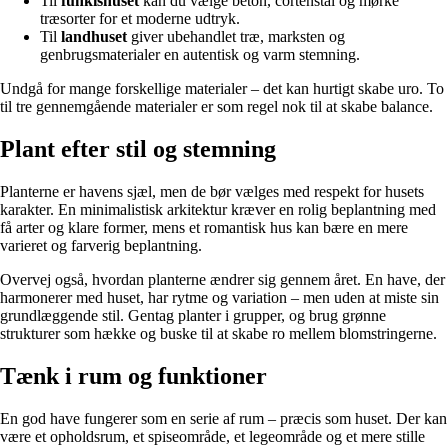
Til
funkishuset
kan du vælge beton, cortenstål og mørke
træsorter for et moderne udtryk.
Til
landhuset
giver ubehandlet træ, marksten og
genbrugsmaterialer en autentisk og varm stemning.
Undgå for mange forskellige materialer – det kan hurtigt skabe uro. To
til tre gennemgående materialer er som regel nok til at skabe balance.
Plant efter stil og stemning
Planterne er havens sjæl, men de bør vælges med respekt for husets
karakter. En minimalistisk arkitektur kræver en rolig beplantning med
få arter og klare former, mens et romantisk hus kan bære en mere
varieret og farverig beplantning.
Overvej også, hvordan planterne ændrer sig gennem året. En have, der
harmonerer med huset, har rytme og variation – men uden at miste sin
grundlæggende stil. Gentag planter i grupper, og brug grønne
strukturer som hække og buske til at skabe ro mellem blomstringerne.
Tænk i rum og funktioner
En god have fungerer som en serie af rum – præcis som huset. Der kan
være et opholdsrum, et spiseområde, et legeområde og et mere stille