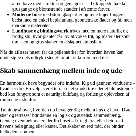
af en have med struktur og gentagelser – fx klippede hække,
grusgange og blomstrende stauder i afstemte farver.
Moderne huse
med store glaspartier og rene linjer fungerer
bedst med en enkel beplantning, geometriske flader og få, men
markante materialer.
Landhuse og bindingsværk
trives med en mere naturlig og
frodig stil, hvor planter får lov at vokse frit, og materialer som
træ, sten og grus skaber en afslappet atmosfære.
Når du aflæser huset, får du pejlemærker for, hvordan haven kan
understøtte dets udtryk i stedet for at konkurrere med det.
Skab sammenhæng mellem inde og ude
En harmonisk have begynder ofte indefra. Kig ud gennem vinduerne –
hvad ser du? En velplaceret terrasse, et smukt træ eller et blomstrende
bed kan fungere som et naturligt blikfang og forlænge oplevelsen af
rummene indenfor.
Tænk også over, hvordan du bevæger dig mellem hus og have. Døre,
stier og terrasser bør danne en logisk og æstetisk sammenhæng.
Gentag eventuelt materialer fra huset – fx tegl, træ eller beton – i
havens belægning eller kanter. Det skaber en rød tråd, der binder
helheden sammen.