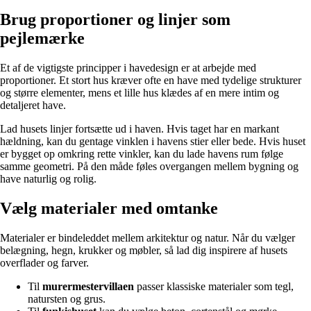
Brug proportioner og linjer som
pejlemærke
Et af de vigtigste principper i havedesign er at arbejde med
proportioner. Et stort hus kræver ofte en have med tydelige strukturer
og større elementer, mens et lille hus klædes af en mere intim og
detaljeret have.
Lad husets linjer fortsætte ud i haven. Hvis taget har en markant
hældning, kan du gentage vinklen i havens stier eller bede. Hvis huset
er bygget op omkring rette vinkler, kan du lade havens rum følge
samme geometri. På den måde føles overgangen mellem bygning og
have naturlig og rolig.
Vælg materialer med omtanke
Materialer er bindeleddet mellem arkitektur og natur. Når du vælger
belægning, hegn, krukker og møbler, så lad dig inspirere af husets
overflader og farver.
Til
murermestervillaen
passer klassiske materialer som tegl,
natursten og grus.