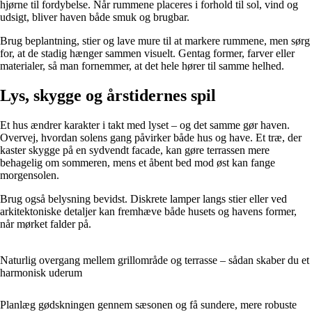
hjørne til fordybelse. Når rummene placeres i forhold til sol, vind og
udsigt, bliver haven både smuk og brugbar.
Brug beplantning, stier og lave mure til at markere rummene, men sørg
for, at de stadig hænger sammen visuelt. Gentag former, farver eller
materialer, så man fornemmer, at det hele hører til samme helhed.
Lys, skygge og årstidernes spil
Et hus ændrer karakter i takt med lyset – og det samme gør haven.
Overvej, hvordan solens gang påvirker både hus og have. Et træ, der
kaster skygge på en sydvendt facade, kan gøre terrassen mere
behagelig om sommeren, mens et åbent bed mod øst kan fange
morgensolen.
Brug også belysning bevidst. Diskrete lamper langs stier eller ved
arkitektoniske detaljer kan fremhæve både husets og havens former,
når mørket falder på.
Naturlig overgang mellem grillområde og terrasse – sådan skaber du et
harmonisk uderum
Planlæg gødskningen gennem sæsonen og få sundere, mere robuste