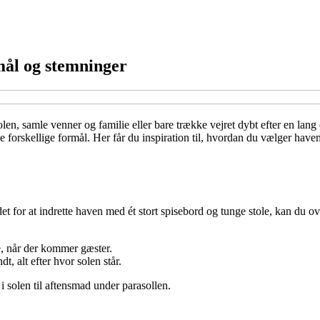
mål og stemninger
len, samle venner og familie eller bare trække vejret dybt efter en lang
 forskellige formål. Her får du inspiration til, hvordan du vælger have
edet for at indrette haven med ét stort spisebord og tunge stole, kan du 
e, når der kommer gæster.
dt, alt efter hvor solen står.
 solen til aftensmad under parasollen.