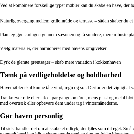
Ved at kombinere forskellige typer møbler kan du skabe en have, der bå
Naturlig overgang mellem grillområde og terrasse – sådan skaber du e
Planlæg gødskningen gennem sæsonen og få sundere, mere robuste pla
Vælg materialer, der harmonerer med havens omgivelser
Dyrk de glemte grøntsager – skab mere variation i køkkenhaven
Tænk på vedligeholdelse og holdbarhed
Havemøbler skal kunne tåle vind, regn og sol. Derfor er det vigtigt at v
Træ kræver olie eller lak et par gange om året, mens plast og metal blot 
med overtræk eller opbevare dem under tag i vintermånederne.
Gør haven personlig
Til sidst handler det om at skabe et udtryk, der føles som dit eget. Sm
gammelt bord kan blive charmerende med en dug og friske blomster.