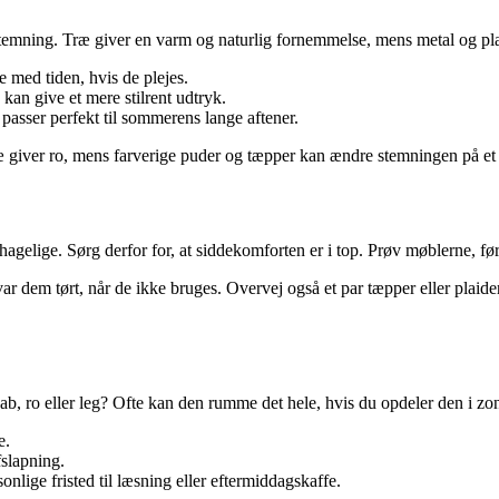
temning. Træ giver en varm og naturlig fornemmelse, mens metal og plas
e med tiden, hvis de plejes.
an give et mere stilrent udtryk.
passer perfekt til sommerens lange aftener.
ræ giver ro, mens farverige puder og tæpper kan ændre stemningen på et ø
agelige. Sørg derfor for, at siddekomforten er i top. Prøv møblerne, fø
 dem tørt, når de ikke bruges. Overvej også et par tæpper eller plaide
b, ro eller leg? Ofte kan den rumme det hele, hvis du opdeler den i zon
e.
slapning.
onlige fristed til læsning eller eftermiddagskaffe.