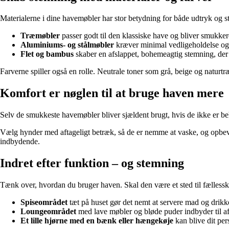
Materialerne i dine havemøbler har stor betydning for både udtryk og s
Træmøbler
passer godt til den klassiske have og bliver smukker
Aluminiums- og stålmøbler
kræver minimal vedligeholdelse og k
Flet og bambus
skaber en afslappet, bohemeagtig stemning, der 
Farverne spiller også en rolle. Neutrale toner som grå, beige og naturt
Komfort er nøglen til at bruge haven mere
Selv de smukkeste havemøbler bliver sjældent brugt, hvis de ikke er beh
Vælg hynder med aftageligt betræk, så de er nemme at vaske, og opbevar
indbydende.
Indret efter funktion – og stemning
Tænk over, hvordan du bruger haven. Skal den være et sted til fællesska
Spiseområdet
tæt på huset gør det nemt at servere mad og drikk
Loungeområdet
med lave møbler og bløde puder indbyder til af
Et lille hjørne med en bænk eller hængekøje
kan blive dit pers