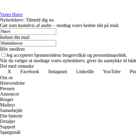
Vores Have
Nyhedsbrev: Tilmeld dig nu
Gør som tusindvis af andre – modtag vores bedste råd på mail.
Indtast din mail
Bliv medlem
Jeg accepterer hjemmesidens brugervilkår og persondatapolitik.
Når du vælger at modtage vores nyhedsbrev, giver du samtykke til både v
Del med omtanke
X
Facebook
Instagram
LinkedIn
YouTube
Pin
Om os
Henvendelse
Pressen
Annoncer
Bruger
Mailnyt
Samarbejde
Din historie
Detaljer
Support
Spørgsmål