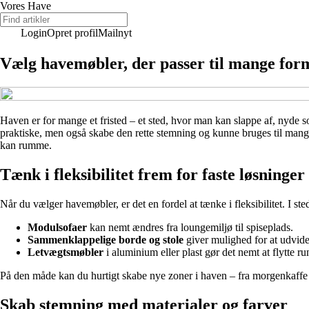
Vores Have
Login
Opret profil
Mailnyt
Vælg havemøbler, der passer til mange for
Haven er for mange et fristed – et sted, hvor man kan slappe af, nyde so
praktiske, men også skabe den rette stemning og kunne bruges til mange
kan rumme.
Tænk i fleksibilitet frem for faste løsninger
Når du vælger havemøbler, er det en fordel at tænke i fleksibilitet. I st
Modulsofaer
kan nemt ændres fra loungemiljø til spiseplads.
Sammenklappelige borde og stole
giver mulighed for at udvid
Letvægtsmøbler
i aluminium eller plast gør det nemt at flytte run
På den måde kan du hurtigt skabe nye zoner i haven – fra morgenkaffe i
Skab stemning med materialer og farver